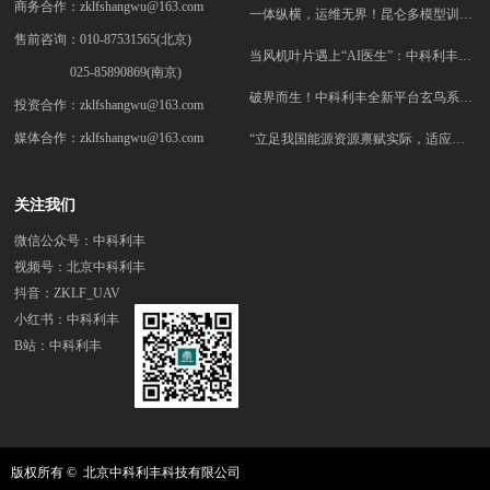
商务合作：zklfshangwu@163.com
一体纵横，运维无界！昆仑多模型训推一体机，震撼发布！
售前咨询：
010-87531565
(北京)
当风机叶片遇上“AI医生”：中科利丰让巡检告别“蜘蛛侠”时代！
025-85890869(南京)
破界而生！中科利丰全新平台玄鸟系统正式发布-开启智慧巡检新时代
投资合作：zklfshangwu@163.com
媒体合作：zklfshangwu@163.com
“立足我国能源资源禀赋实际，适应能源发展新形势”
关注我们
微信公众号：中科利丰
视频号：
北京中科利丰
抖音：ZKLF_UAV
小红书：中科利丰
​​​​​​​B站：中科利丰
版权所有 © 
北京中科利丰科技有限公司