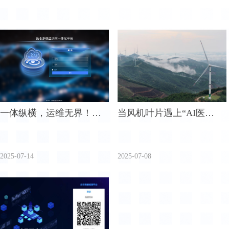
一体纵横，运维无界！昆
当风机叶片遇上“AI医
仑多模型训推一体机，震
生”：中科利丰让巡检告
撼发布！
别“蜘蛛侠”时代！
2025-07-14
2025-07-08