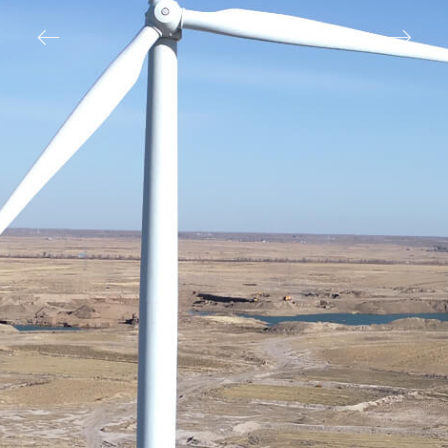
ꂃ
ꁹ
精准 高效 易用
▂▂▂▂▂▂▂▂▂