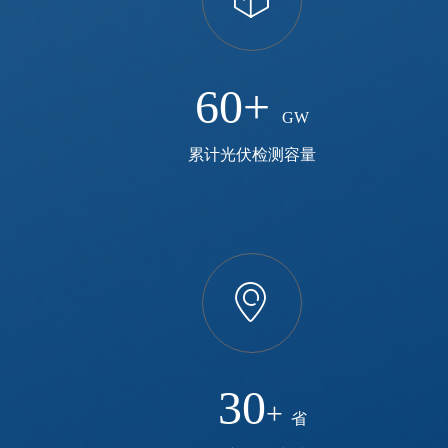
ꁦ
60+
GW
累计光伏检测容量
ꀷ
30
+
省